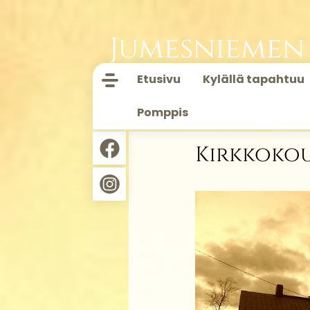
Jumesniemen
Etusivu
Kylällä tapahtuu
Pomppis
Kirkkokou