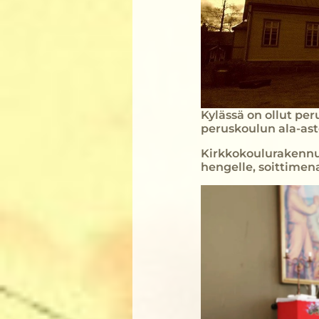
Kylässä on ollut pe
peruskoulun ala-ast
Kirkkokoulurakennuk
hengelle, soittimena