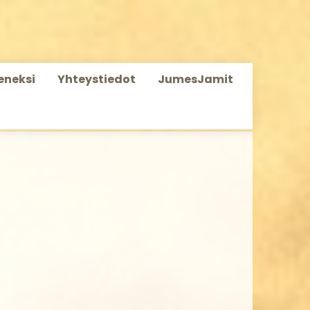
seneksi
Yhteystiedot
JumesJamit