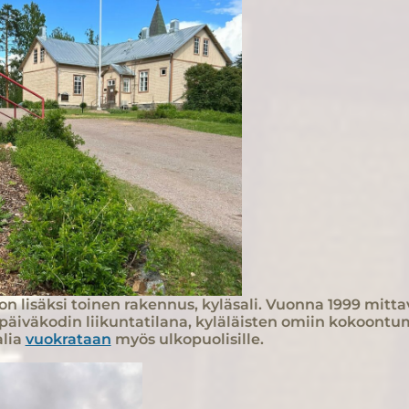
 on lisäksi toinen rakennus, kyläsali. Vuonna 1999 mitta
päiväkodin liikuntatilana, kyläläisten omiin kokoontumi
alia
vuokrataan
myös ulkopuolisille.