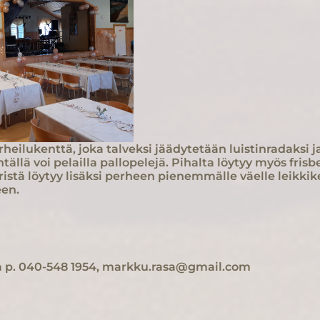
urheilukenttä, joka talveksi jäädytetään luistinradaksi
entällä voi pelailla pallopelejä. Pihalta löytyy myös fri
iiristä löytyy lisäksi perheen pienemmälle väelle leik
een.
a p. 040-548 1954, markku.rasa@gmail.com