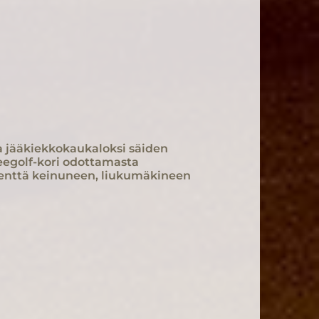
 ja jääkiekkokaukaloksi säiden
sbeegolf-kori odottamasta
kikenttä keinuneen, liukumäkineen