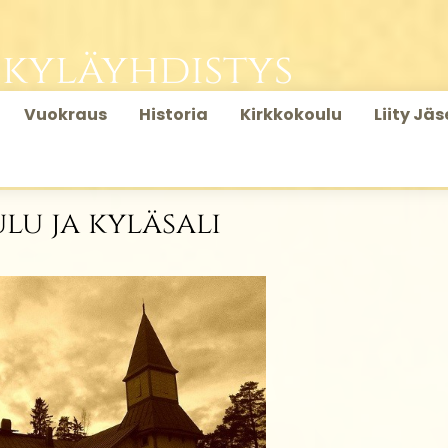
 kyläyhdistys
Vuokraus
Historia
Kirkkokoulu
Liity Jä
lu ja kyläsali