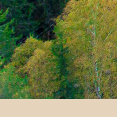
Jumesniemen kyläyhdistys